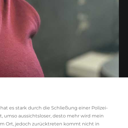
at es stark durch die Schließung einer Polizei-
t, umso aussichtsloser, desto mehr wird mein
z am Ort, jedoch zurücktreten kommt nicht in