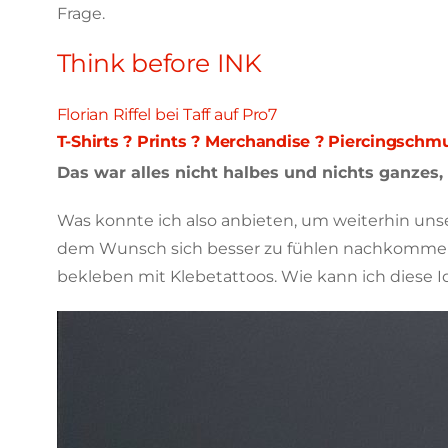
Frage.
Think before INK
Florian Riffel bei Taff auf Pro7
T-Shirts ? Prints ? Merchandise ? Piercingschm
Das war alles nicht halbes und nichts ganzes
Was konnte ich also anbieten, um weiterhin uns
dem Wunsch sich besser zu fühlen nachkommen? 
bekleben mit Klebetattoos. Wie kann ich diese I