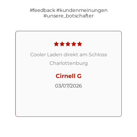
#feedback #kundenmeinungen
#unsere_botschafter
Ich war nun zum zweiten Mal im
Autark‑Studio und bin nach wie vor
Fan. Bei Katya habe ich mir ein
Elefanten-Tattoo stechen lassen
mehr lesen
und bei Jonny ein
Manu Pája
Nasenpiercing.Katya hat mir direkt
31/05/2026
mehrere Designs vorgeschlagen,
sich viel Zeit genommen und ist
auf all meine Änderungswünsche
eingegangen. Sie hat mich auch