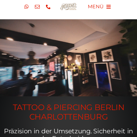
Zum
MENÜ
Inhalt
springen
TATTOO STUDIO
PIERCING STUDIO
BLOG
VLOG
ÜBER UNS
TATTOO & PIERCING BERLIN
CHARLOTTENBURG
Präzision in der Umsetzung. Sicherheit in