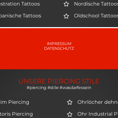
lustration Tattoos
Nordische Tattoo
panische Tattoos
Oldschool Tattoo
IMPRESSUM
DATENSCHUTZ
UNSERE PIERCING STILE
#piercing #stile #wasdarfessein
tim Piercing
Ohrlöcher deh
itoris Piercing
Ohr Industrial P