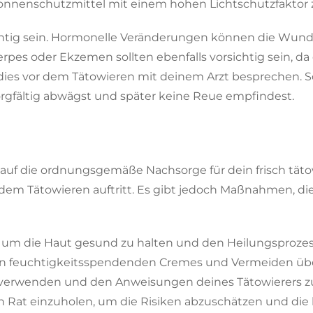
onnenschutzmittel mit einem hohen Lichtschutzfaktor
ichtig sein. Hormonelle Veränderungen können die Wun
es oder Ekzemen sollten ebenfalls vorsichtig sein, da
es vor dem Tätowieren mit deinem Arzt besprechen. Schli
orgfältig abwägst und später keine Reue empfindest.
auf die ordnungsgemäße Nachsorge für dein frisch tätow
 dem Tätowieren auftritt. Es gibt jedoch Maßnahmen, di
nd, um die Haut gesund zu halten und den Heilungsproze
von feuchtigkeitsspendenden Cremes und Vermeiden übe
e zu verwenden und den Anweisungen deines Tätowierer
llen Rat einzuholen, um die Risiken abzuschätzen und 