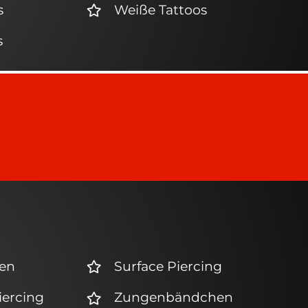
s
Weiße Tattoos
s
nen
Surface Piercing
iercing
Zungenbändchen