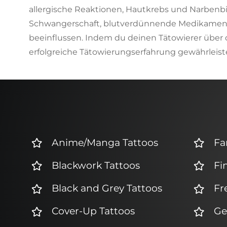
allergische Reaktionen, Hautkrebs und Narbenbil
Schwangerschaft, blutverdünnende Medikamente
beeinflussen. Indem du deinen Tätowierer über di
erfolgreiche Tätowierungserfahrung gewährleist
Anime/Manga Tattoos
Fa
Blackwork Tattoos
Fi
Black and Grey Tattoos
Fr
Cover-Up Tattoos
Ge