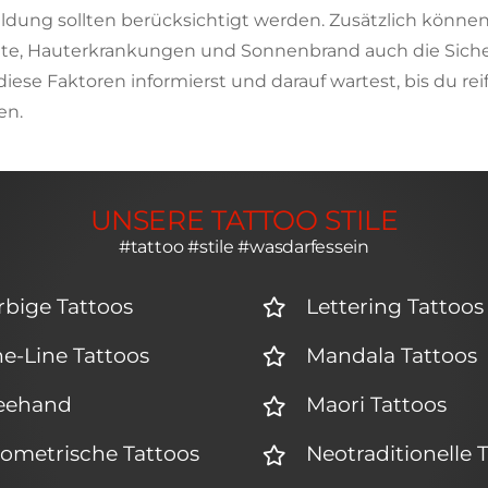
dung sollten berücksichtigt werden. Zusätzlich können
, Hauterkrankungen und Sonnenbrand auch die Sicherh
ese Faktoren informierst und darauf wartest, bis du rei
en.
UNSERE TATTOO STILE
#tattoo #stile #wasdarfessein
rbige Tattoos
Lettering Tattoos
ne-Line Tattoos
Mandala Tattoos
eehand
Maori Tattoos
ometrische Tattoos
Neotraditionelle 