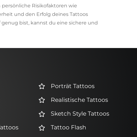
 persönliche Risikofaktoren wie
eit und den Erfolg deines Tattoos
f genug bist, kannst du eine sichere und
Porträt Tattoos
Realistische Tattoos
Sketch Style Tattoos
Tattoos
Tattoo Flash