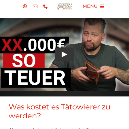
Zum
MENÜ
Inhalt
springen
TATTOO STUDIO
PIERCING STUDIO
BLOG
VLOG
ÜBER UNS
Was kostet es Tätowierer zu
werden?