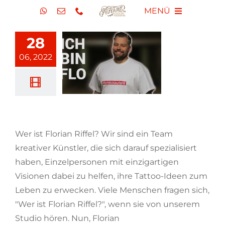
Zum
MENÜ
Inhalt
springen
TATTOO STUDIO
28
06, 2022
PIERCING STUDIO
BLOG
Wer ist Florian Riffel?
Wer ist Florian Riffel? Wir sind ein Team
VLOG
kreativer Künstler, die sich darauf spezialisiert
haben, Einzelpersonen mit einzigartigen
ÜBER UNS
Visionen dabei zu helfen, ihre Tattoo-Ideen zum
Leben zu erwecken. Viele Menschen fragen sich,
"Wer ist Florian Riffel?", wenn sie von unserem
Studio hören. Nun, Florian
[...weiterlesen]