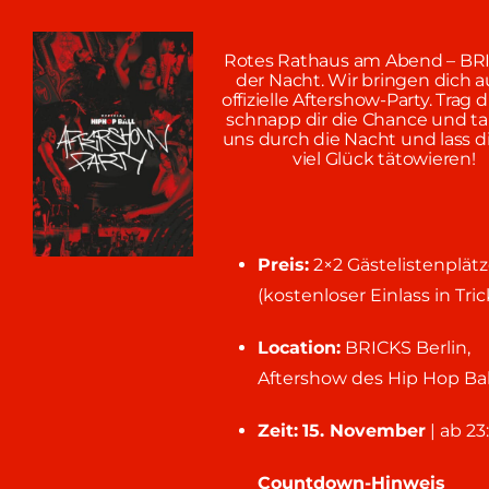
Rotes Rathaus am Abend – BRI
der Nacht. Wir bringen dich a
offizielle Aftershow-Party. Trag d
schnapp dir die Chance und ta
uns durch die Nacht und lass d
viel Glück tätowieren!
Preis:
2×2 Gästelistenplät
(kostenloser Einlass in Tric
Location:
BRICKS Berlin,
Aftershow des Hip Hop Ball
Zeit:
15. November
| ab 23
Countdown-Hinweis