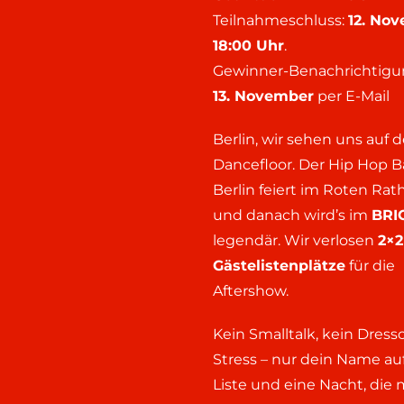
Teilnahmeschluss:
12. No
18:00 Uhr
.
Gewinner-Benachrichtig
13. November
per E-Mail
Berlin, wir sehen uns auf
Dancefloor. Der Hip Hop Ba
Berlin feiert im Roten Rat
und danach wird’s im
BRI
legendär. Wir verlosen
2×2
Gästelistenplätze
für die
Aftershow.
Kein Smalltalk, kein Dress
Stress – nur dein Name au
Liste und eine Nacht, die