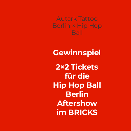
Zum
Inhalt
Autark Tattoo
springen
Berlin × Hip Hop
Ball
Gewinnspiel
2×2 Tickets
für die
Hip Hop Ball
Berlin
Aftershow
im BRICKS